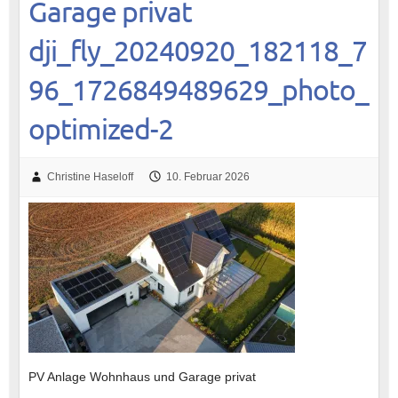
Garage privat
dji_fly_20240920_182118_7
96_1726849489629_photo_
optimized-2
Christine Haseloff
10. Februar 2026
PV Anlage Wohnhaus und Garage privat