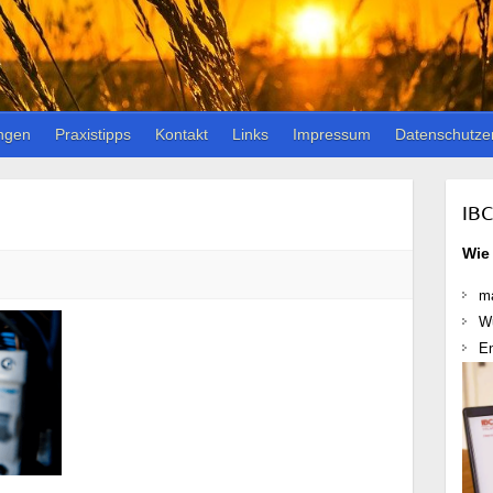
ngen
Praxistipps
Kontakt
Links
Impressum
Datenschutze
IBC
Wie
ma
W
En